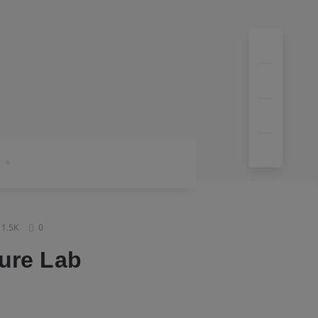
1.5K
0
ure Lab