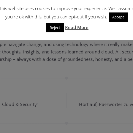
This website uses cookies to improve your experience. We'll assum
you're ok with this, but you can opt-out if you wish.
Accept
All posts by the author
trick Riedl
Read More
Reject
 – tech guy, enabler, and co-founder of inno:peak. I love making
ple navigate change, and using technology where it really makes 
e thoughts, insights, and lessons learned around cloud, AI, secur
rship – always with a dose of groundedness, honesty, and a pe
 Cloud & Security”
Hört auf, Passwörter zu 