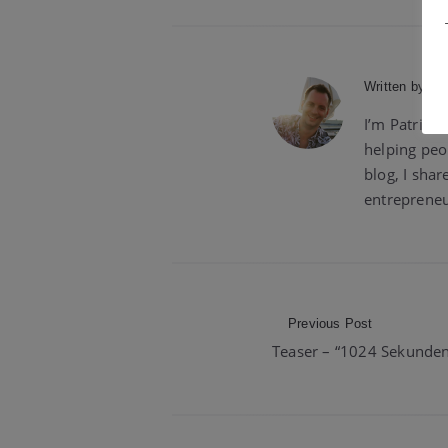
Written by:
Pa
I’m Patrick
helping peo
blog, I shar
entrepreneu
Post
Previous Post
Teaser – “1024 Sekunden
navigation