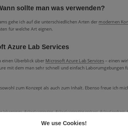
 Wann sollte man was verwenden?
ams gehe ich auf die unterschiedlichen Arten der
modernen Ko
ten für welche Art eignen.
oft Azure Lab Services
h einen Überblick über
Microsoft Azure Lab Services
– einen wir
zure mit dem man sehr schnell und einfach Laborumgebungen fü
 sowohl zum Konzept als auch zum Inhalt. Ebenso freue ich mic
e lab services
,
cloud computing
,
cloud computing podcast
,
cloud podcast
,
 Updates
,
podcast
We use Cookies!