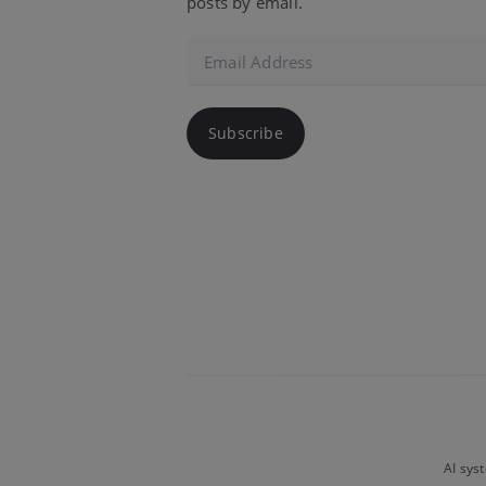
posts by email.
Email
Address
Subscribe
AI sys