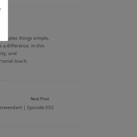
e
 complex things simple,
a difference. In this
ity, and
rsonal touch.
Next Post
verwenden! | Episode 002