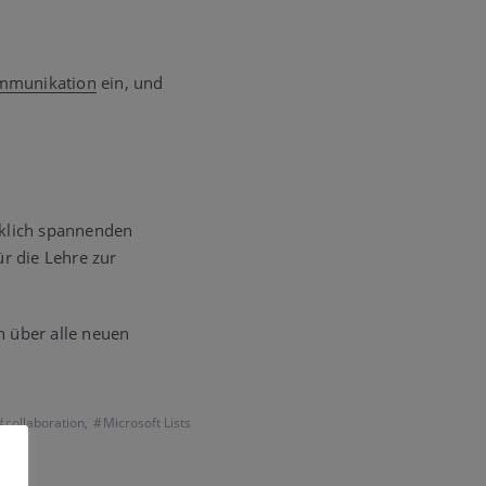
mmunikation
ein, und
klich spannenden
r die Lehre zur
h über alle neuen
collaboration
,
Microsoft Lists